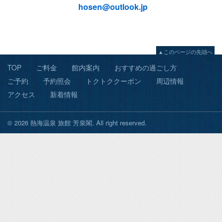
hosen@outlook.jp
▲このページの先頭へ
TOP
ご料金
館内案内
おすすめの過ごし方
ご予約
予約照会
トクトククーポン
周辺情報
アクセス
新着情報
© 2026 熱海温泉 旅館 芳泉閣. All right reserved.