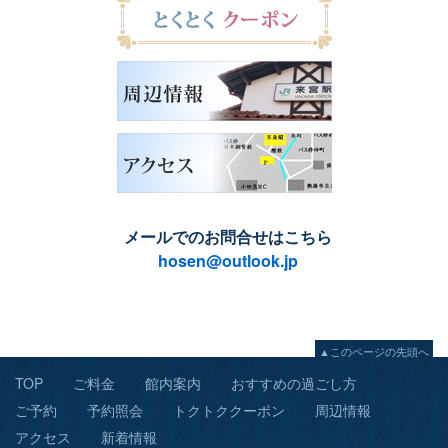
メールでのお問合せはこちら
hosen@outlook.jp
▲このページの先頭へ
TOP
ご料金
館内案内
おすすめの過ごし方
ご予約
予約照会
トクトククーポン
周辺情報
アクセス
新着情報