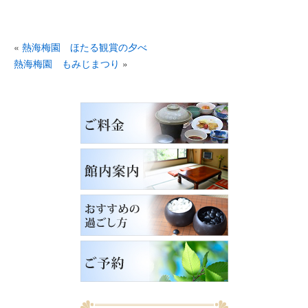
«
熱海梅園 ほたる観賞の夕べ
熱海梅園 もみじまつり
»