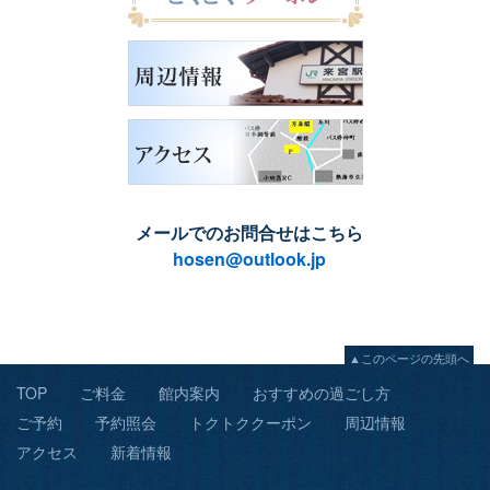
メールでのお問合せはこちら
hosen@outlook.jp
▲このページの先頭へ
TOP
ご料金
館内案内
おすすめの過ごし方
ご予約
予約照会
トクトククーポン
周辺情報
アクセス
新着情報